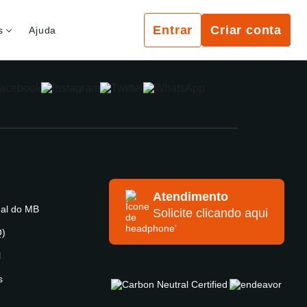
Entrar
Criar conta
s
Ajuda
Atendimento
ual do MB
Solicite clicando aqui
Q)
l
s