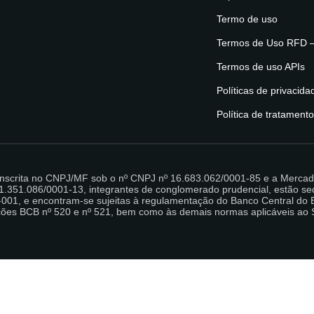
Termo de uso
Termos de Uso RFD 
Termos de uso APIs
Políticas de privacida
Política de tratament
nscrita no CNPJ/MF sob o nº CNPJ nº 16.683.062/0001-85 e a Mercado 
.351.086/0001-13, integrantes de conglomerado prudencial, estão sed
001, e encontram-se sujeitas à regulamentação do Banco Central do Bra
luções BCB nº 520 e nº 521, bem como às demais normas aplicáveis ao 