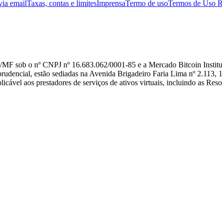
ia email
Taxas, contas e limites
Imprensa
Termo de uso
Termos de Uso
F sob o nº CNPJ nº 16.683.062/0001-85 e a Mercado Bitcoin Institu
udencial, estão sediadas na Avenida Brigadeiro Faria Lima nº 2.113, 
licável aos prestadores de serviços de ativos virtuais, incluindo as 