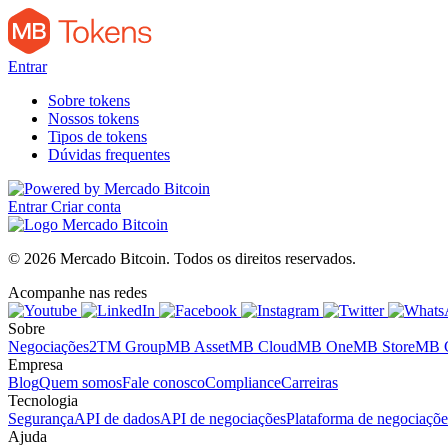
Entrar
Sobre tokens
Nossos tokens
Tipos de tokens
Dúvidas frequentes
Entrar
Criar conta
© 2026 Mercado Bitcoin.
Todos os direitos reservados.
Acompanhe nas redes
Sobre
Negociações
2TM Group
MB Asset
MB Cloud
MB One
MB Store
MB C
Empresa
Blog
Quem somos
Fale conosco
Compliance
Carreiras
Tecnologia
Segurança
API de dados
API de negociações
Plataforma de negociaçõe
Ajuda