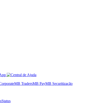
orporate
MB Traders
MB Pay
MB Securitização
s
Status