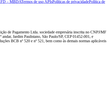
 RFD – MBDA
Termos de uso APIs
Políticas de privacidade
Política de
ição de Pagamento Ltda. sociedade empresária inscrita no CNPJ/MF
1º andar, Jardim Paulistano, São Paulo/SP, CEP 01452-001, e
Resoluções BCB nº 520 e nº 521, bem como às demais normas aplicáveis